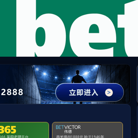
伟德国际(bevictor)官方网站-源自英国始于1946
于bv1946伟德官网
核心技术
业务领域
创新体