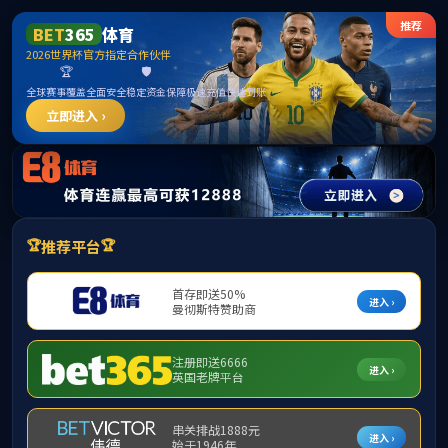
伟德国际(bevictor)官方网站-源自英国始于1946
股票代码：
836479
联系我们
返回
bv1946伟德官网
潘女士：0510-68721008
jstaiyuan99@163.com