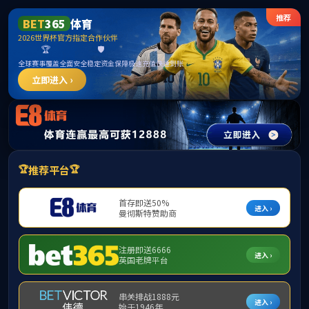
伟德国际(bevictor)官方网站-源自英国始于1946
股票代码：
836479
+
+
30000
2000
设备供货
工程案例
+
+
53
14