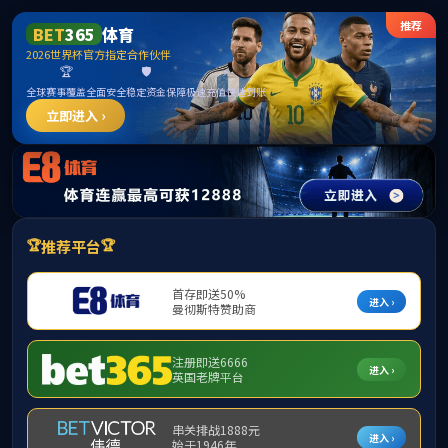
伟德国际(bevicto
404
不如返回首
点击返