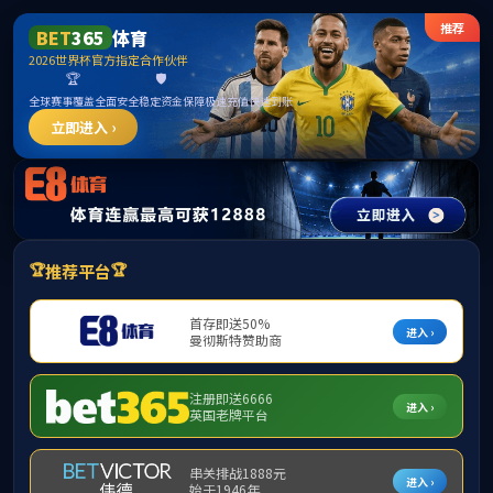
伟德国际(bevicto
404
不如返回首
点击返